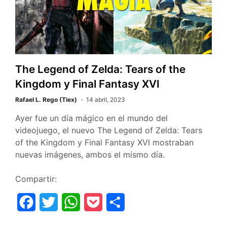
o
r
p
t
k
p
i
r
The Legend of Zelda: Tears of the
Kingdom y Final Fantasy XVI
Rafael L. Rego (Tiex)
14 abril, 2023
Ayer fue un día mágico en el mundo del
videojuego, el nuevo The Legend of Zelda: Tears
of the Kingdom y Final Fantasy XVI mostraban
nuevas imágenes, ambos el mismo día.
Compartir:
F
T
W
P
C
a
w
h
o
o