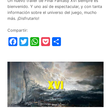
Un nuevo tráiler de Final Fantasy XVI siempre es
bienvenido. Y uno así de espectacular, y con tanta
información sobre el universo del juego, mucho
más. ¡Disfrutarlo!
Compartir:
F
T
W
P
C
a
w
h
o
o
c
i
a
c
m
e
t
t
k
p
b
t
s
e
a
o
e
A
t
r
o
r
p
t
k
p
i