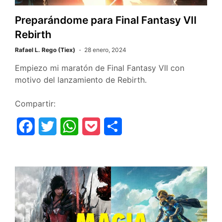
Preparándome para Final Fantasy VII
Rebirth
Rafael L. Rego (Tiex)
28 enero, 2024
Empiezo mi maratón de Final Fantasy VII con
motivo del lanzamiento de Rebirth.
Compartir:
F
T
W
P
C
a
w
h
o
o
c
i
a
c
m
e
t
t
k
p
b
t
s
e
a
o
e
A
t
r