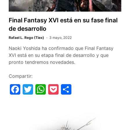
k
p
i
r
Final Fantasy XVI está en su fase final
de desarrollo
Rafael L. Rego (Tiex)
3 mayo, 2022
Naoki Yoshida ha confirmado que Final Fantasy
XVI está en su etapa final de desarrollo y que
pronto tendremos novedades.
Compartir:
F
T
W
P
C
a
w
h
o
o
c
i
a
c
m
e
t
t
k
p