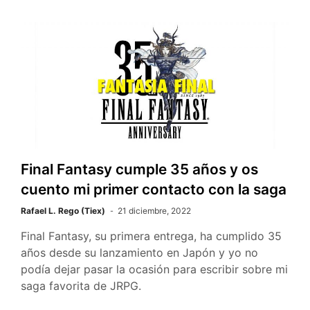
c
i
a
c
m
e
t
t
k
p
b
t
s
e
a
o
e
A
t
r
o
r
p
t
k
p
i
r
Final Fantasy cumple 35 años y os
cuento mi primer contacto con la saga
Rafael L. Rego (Tiex)
21 diciembre, 2022
Final Fantasy, su primera entrega, ha cumplido 35
años desde su lanzamiento en Japón y yo no
podía dejar pasar la ocasión para escribir sobre mi
saga favorita de JRPG.