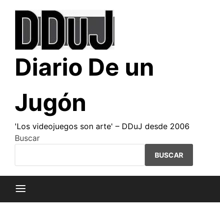
Saltar
al
contenido
Diario De un
Jugón
'Los videojuegos son arte' – DDuJ desde 2006
Buscar
BUSCAR