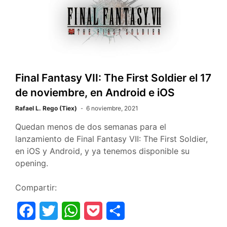
b
t
s
e
a
o
e
A
t
r
o
r
p
t
k
p
i
r
Final Fantasy VII: The First Soldier el 17
de noviembre, en Android e iOS
Rafael L. Rego (Tiex)
6 noviembre, 2021
Quedan menos de dos semanas para el
lanzamiento de Final Fantasy VII: The First Soldier,
en iOS y Android, y ya tenemos disponible su
opening.
Compartir:
F
T
W
P
C