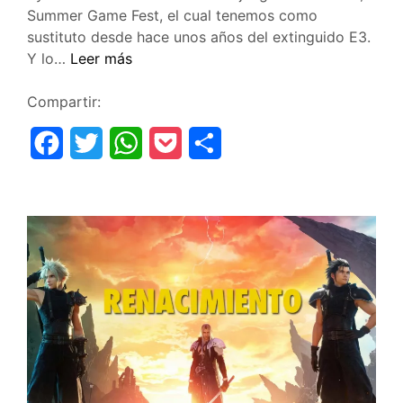
Summer Game Fest, el cual tenemos como
sustituto desde hace unos años del extinguido E3.
Summer
Y lo…
Leer más
Game
Fest
Compartir:
2026:
F
T
W
P
C
Videojuegos
al
a
w
h
o
o
rescate
c
i
a
c
m
e
t
t
k
p
b
t
s
e
a
o
e
A
t
r
o
r
p
t
k
p
i
r