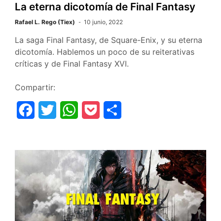
r
La eterna dicotomía de Final Fantasy
Rafael L. Rego (Tiex)
10 junio, 2022
La saga Final Fantasy, de Square-Enix, y su eterna
dicotomía. Hablemos un poco de su reiterativas
críticas y de Final Fantasy XVI.
Compartir:
F
T
W
P
C
a
w
h
o
o
c
i
a
c
m
e
t
t
k
p
b
t
s
e
a
o
e
A
t
r
o
r
p
t