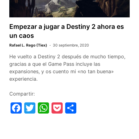
o
r
p
t
k
p
i
r
Empezar a jugar a Destiny 2 ahora es
un caos
Rafael L. Rego (Tiex)
30 septiembre, 2020
He vuelto a Destiny 2 después de mucho tiempo,
gracias a que el Game Pass incluye las
expansiones, y os cuento mi «no tan buena»
experiencia.
Compartir:
F
T
W
P
C
a
w
h
o
o
c
i
a
c
m