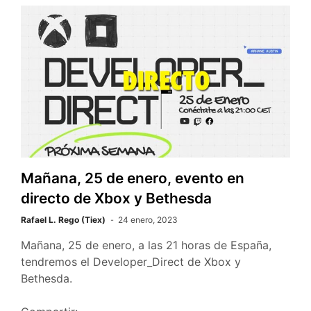
e
t
t
k
p
b
t
s
e
a
o
e
A
t
r
o
r
p
t
k
p
i
r
Mañana, 25 de enero, evento en
directo de Xbox y Bethesda
Rafael L. Rego (Tiex)
24 enero, 2023
Mañana, 25 de enero, a las 21 horas de España,
tendremos el Developer_Direct de Xbox y
Bethesda.