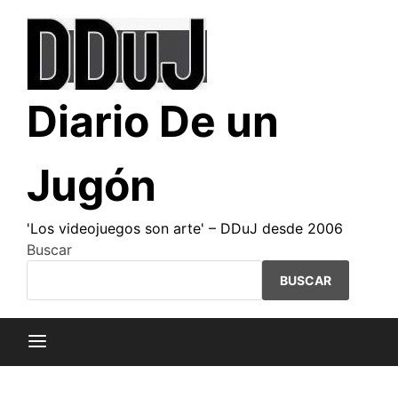
Saltar
al
contenido
Diario De un
Jugón
'Los videojuegos son arte' – DDuJ desde 2006
Buscar
BUSCAR