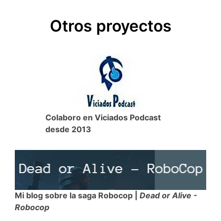
e
t
t
k
p
Otros proyectos
b
t
s
e
a
o
e
A
t
r
o
r
p
t
k
p
i
r
Colaboro en Viciados Podcast
desde 2013
Mi blog sobre la saga Robocop |
Dead or Alive -
Robocop