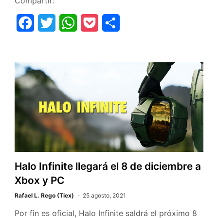
Compartir:
F
T
W
P
C
a
w
h
o
o
c
i
a
c
m
e
t
t
k
p
b
t
s
e
a
o
e
A
t
r
o
r
p
t
k
p
i
r
Halo Infinite llegará el 8 de diciembre a
Xbox y PC
Rafael L. Rego (Tiex)
25 agosto, 2021
Por fin es oficial, Halo Infinite saldrá el próximo 8