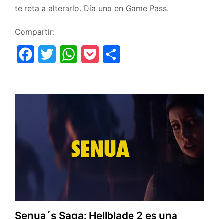
te reta a alterarlo. Día uno en Game Pass.
Compartir:
F
T
W
P
C
a
w
h
o
o
c
i
a
c
m
e
t
t
k
p
b
t
s
e
a
o
e
A
t
r
o
r
p
t
k
p
i
r
Senua´s Saga: Hellblade 2 es una