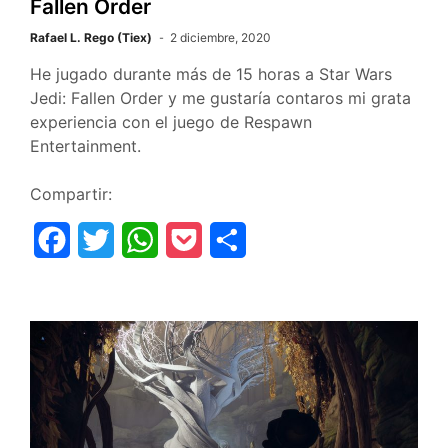
Fallen Order
Rafael L. Rego (Tiex)
2 diciembre, 2020
He jugado durante más de 15 horas a Star Wars
Jedi: Fallen Order y me gustaría contaros mi grata
experiencia con el juego de Respawn
Entertainment.
Compartir:
F
T
W
P
C
a
w
h
o
o
c
i
a
c
m
e
t
t
k
p
b
t
s
e
a
o
e
A
t
r