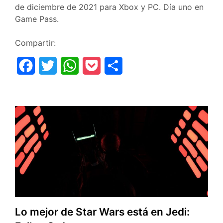
de diciembre de 2021 para Xbox y PC. Día uno en
Game Pass.
Compartir:
F
T
W
P
C
a
w
h
o
o
c
i
a
c
m
e
t
t
k
p
b
t
s
e
a
o
e
A
t
r
o
r
p
t
k
p
i
r
Lo mejor de Star Wars está en Jedi: