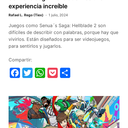
experiencia increíble
Rafael L. Rego (Tiex)
1 julio, 2024
Juegos como Senua´s Saga: Hellblade 2 son
difíciles de describir con palabras, porque hay que
vivirlos. Están diseñados para ser videojuegos,
para sentirlos y jugarlos.
Compartir:
F
T
W
P
C
a
w
h
o
o
c
i
a
c
m
e
t
t
k
p
b
t
s
e
a
o
e
A
t
r