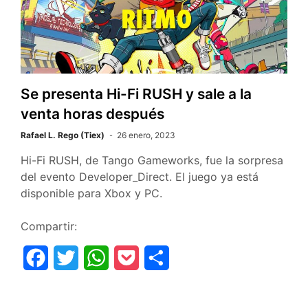
o
r
p
t
k
p
i
r
Se presenta Hi-Fi RUSH y sale a la
venta horas después
Rafael L. Rego (Tiex)
26 enero, 2023
Hi-Fi RUSH, de Tango Gameworks, fue la sorpresa
del evento Developer_Direct. El juego ya está
disponible para Xbox y PC.
Compartir:
F
T
W
P
C
a
w
h
o
o
c
i
a
c
m