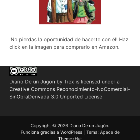
¡No pierdas la oportunidad de hacerte con él! Haz
click en la imagen para comprarlo en Amazon.
Diario De un Jugon
by
Tiex
is licensed under a
Creative Commons Reconocimiento-NoComercial-
SinObraDerivada 3.0 Unported License
Copyright © 2026
Diario De un Jugón
.
Funciona gracias a WordPress
|
Tema: Apace de
ThemezHut