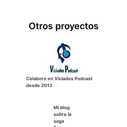
c
i
a
c
m
historia
de
e
t
t
k
p
Batman
Otros proyectos
b
t
s
e
a
o
e
A
t
r
o
r
p
t
k
p
i
r
Colaboro en Viciados Podcast
desde 2013
Mi blog
sobre la
saga