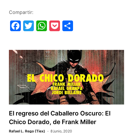
Compartir:
F
T
W
P
C
a
w
h
o
o
c
i
a
c
m
e
t
t
k
p
b
t
s
e
a
o
e
A
t
r
o
r
p
t
k
p
i
r
El regreso del Caballero Oscuro: El
Chico Dorado, de Frank Miller
Rafael L. Rego (Tiex)
8 junio, 2020