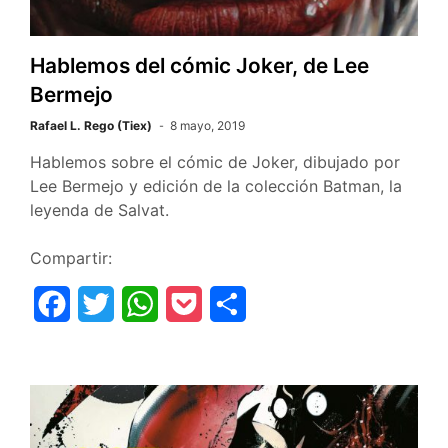
k
p
i
r
Hablemos del cómic Joker, de Lee
Bermejo
Rafael L. Rego (Tiex)
8 mayo, 2019
Hablemos sobre el cómic de Joker, dibujado por
Lee Bermejo y edición de la colección Batman, la
leyenda de Salvat.
Compartir:
F
T
W
P
C
a
w
h
o
o
c
i
a
c
m
e
t
t
k
p
b
t
s
e
a