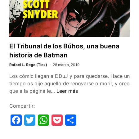
o
e
A
t
r
o
r
p
t
k
p
i
r
El Tribunal de los Búhos, una buena
historia de Batman
Rafael L. Rego (Tiex)
28 marzo, 2019
Los cómic llegan a DDuJ y para quedarse. Hace un
tiempo os dije aquello de renovarse o morir, y creo
El
que a la página le…
Leer más
Tribunal
de
Compartir:
los
F
T
W
P
C
Búhos,
una
a
w
h
o
o
buena