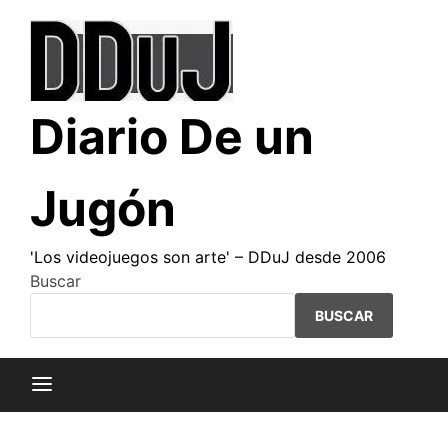
Saltar
al
contenido
Diario De un
Jugón
'Los videojuegos son arte' – DDuJ desde 2006
Buscar
BUSCAR