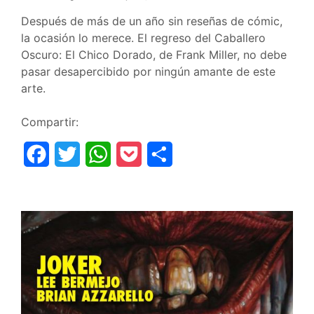
Después de más de un año sin reseñas de cómic,
la ocasión lo merece. El regreso del Caballero
Oscuro: El Chico Dorado, de Frank Miller, no debe
pasar desapercibido por ningún amante de este
arte.
Compartir:
F
T
W
P
C
a
w
h
o
o
c
i
a
c
m
e
t
t
k
p
b
t
s
e
a
o
e
A
t
r
o
r
p
t