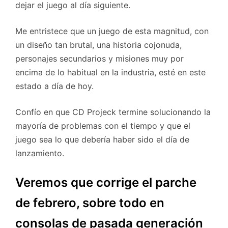
dejar el juego al día siguiente.
Me entristece que un juego de esta magnitud, con
un diseño tan brutal, una historia cojonuda,
personajes secundarios y misiones muy por
encima de lo habitual en la industria, esté en este
estado a día de hoy.
Confío en que CD Projeck termine solucionando la
mayoría de problemas con el tiempo y que el
juego sea lo que debería haber sido el día de
lanzamiento.
Veremos que corrige el parche
de febrero, sobre todo en
consolas de pasada generación