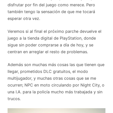
disfrutar por fin del juego como merece. Pero
también tengo la sensación de que me tocará
esperar otra vez.
Veremos si al final el próximo parche devuelve el
juego a la tienda digital de PlayStation, donde
sigue sin poder comprarse a día de hoy, y se
centran en arreglar el resto de problemas.
Además son muchas más cosas las que tienen que
llegar, prometidos DLC gratuitos, el modo
multijugador, y muchas otras cosas que se me
ocurren; NPC en moto circulando por Night City, o
una I.A. para la policía mucho más trabajada y sin
trucos.