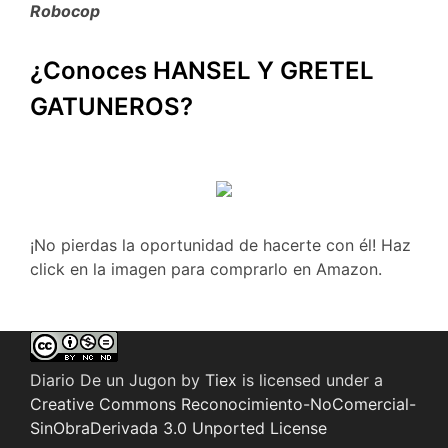
Robocop
¿Conoces HANSEL Y GRETEL
GATUNEROS?
¡No pierdas la oportunidad de hacerte con él! Haz
click en la imagen para comprarlo en Amazon.
Diario De un Jugon
by
Tiex
is licensed under a
Creative Commons Reconocimiento-NoComercial-
SinObraDerivada 3.0 Unported License