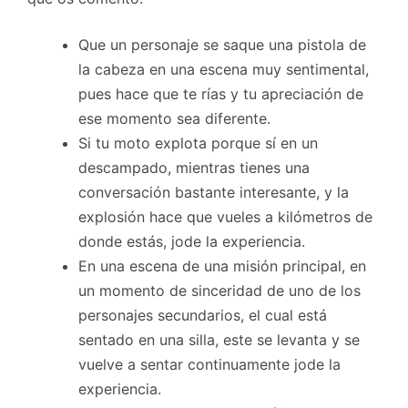
Que un personaje se saque una pistola de
la cabeza en una escena muy sentimental,
pues hace que te rías y tu apreciación de
ese momento sea diferente.
Si tu moto explota porque sí en un
descampado, mientras tienes una
conversación bastante interesante, y la
explosión hace que vueles a kilómetros de
donde estás, jode la experiencia.
En una escena de una misión principal, en
un momento de sinceridad de uno de los
personajes secundarios, el cual está
sentado en una silla, este se levanta y se
vuelve a sentar continuamente jode la
experiencia.