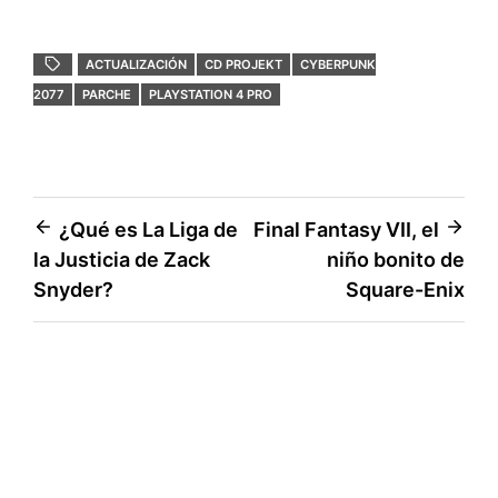
c
i
a
c
m
ACTUALIZACIÓN
CD PROJEKT
CYBERPUNK
e
t
t
k
p
2077
PARCHE
PLAYSTATION 4 PRO
b
t
s
e
a
o
e
A
t
r
o
r
p
t
Navegación
¿Qué es La Liga de
Final Fantasy VII, el
k
p
i
la Justicia de Zack
niño bonito de
de
r
Snyder?
Square-Enix
entradas