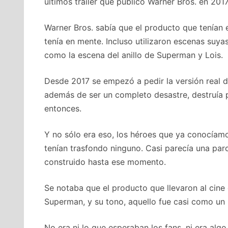
últimos tráiler que publicó Warner Bros. en 2017
Warner Bros. sabía que el producto que tenían
tenía en mente. Incluso utilizaron escenas suyas 
como la escena del anillo de Superman y Lois.
Desde 2017 se empezó a pedir la versión real de
además de ser un completo desastre, destruía p
entonces.
Y no sólo era eso, los héroes que ya conocíam
tenían trasfondo ninguno. Casi parecía una paro
construido hasta ese momento.
Se notaba que el producto que llevaron al cine
Superman, y su tono, aquello fue casi como un i
No era ni lo que esperaban los fans, ni era alg