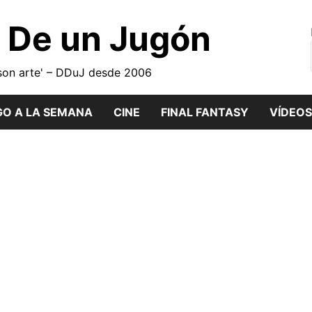
o De un Jugón
son arte' – DDuJ desde 2006
GO A LA SEMANA
CINE
FINAL FANTASY
VÍDEOS