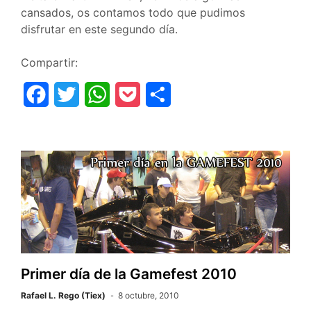
cansados, os contamos todo que pudimos
disfrutar en este segundo día.
Compartir:
F
T
W
P
C
a
w
h
o
o
c
i
a
c
m
e
t
t
k
p
b
t
s
e
a
o
e
A
t
r
o
r
p
t
k
p
i
Primer día de la Gamefest 2010
r
Rafael L. Rego (Tiex)
8 octubre, 2010