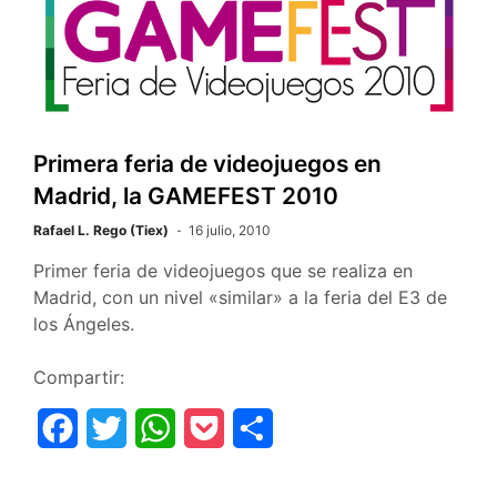
b
t
s
e
a
o
e
A
t
r
o
r
p
t
k
p
i
Primera feria de videojuegos en
r
Madrid, la GAMEFEST 2010
Rafael L. Rego (Tiex)
16 julio, 2010
Primer feria de videojuegos que se realiza en
Madrid, con un nivel «similar» a la feria del E3 de
los Ángeles.
Compartir:
F
T
W
P
C
a
w
h
o
o