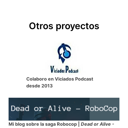
c
i
a
c
m
e
t
t
k
p
Otros proyectos
b
t
s
e
a
o
e
A
t
r
o
r
p
t
k
p
i
r
Colaboro en Viciados Podcast
desde 2013
Mi blog sobre la saga Robocop |
Dead or Alive -