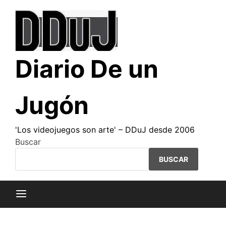
Saltar
al
contenido
Diario De un
Jugón
'Los videojuegos son arte' – DDuJ desde 2006
Buscar
BUSCAR