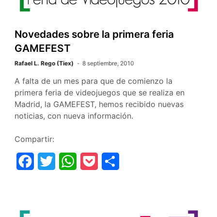
o
r
p
t
k
p
i
Novedades sobre la primera feria
r
GAMEFEST
Rafael L. Rego (Tiex)
8 septiembre, 2010
A falta de un mes para que de comienzo la
primera feria de videojuegos que se realiza en
Madrid, la GAMEFEST, hemos recibido nuevas
noticias, con nueva información.
Compartir:
F
T
W
P
C
a
w
h
o
o
c
i
a
c
m
e
t
t
k
p