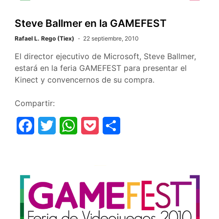
o
r
p
t
k
p
i
Steve Ballmer en la GAMEFEST
r
Rafael L. Rego (Tiex)
22 septiembre, 2010
El director ejecutivo de Microsoft, Steve Ballmer,
estará en la feria GAMEFEST para presentar el
Kinect y convencernos de su compra.
Compartir:
F
T
W
P
C
a
w
h
o
o
c
i
a
c
m
e
t
t
k
p
b
t
s
e
a
o
e
A
t
r