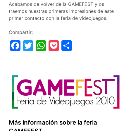
Acabamos de volver de la GAMEFEST y os
traemos nuestras primeras impresiones de este
primer contacto con la feria de videojuegos.
Compartir:
F
T
W
P
C
a
w
h
o
o
c
i
a
c
m
e
t
t
k
p
b
t
s
e
a
o
e
A
t
r
o
r
p
t
k
p
i
Más información sobre la feria
r
GAMEFEST