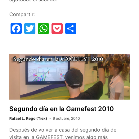
Compartir:
F
T
W
P
C
a
w
h
o
o
c
i
a
c
m
e
t
t
k
p
b
t
s
e
a
o
e
A
t
r
o
r
p
t
k
p
i
Segundo día en la Gamefest 2010
r
Rafael L. Rego (Tiex)
9 octubre, 2010
Después de volver a casa del segundo día de
visita en la GAMEFEST, venimos algo más