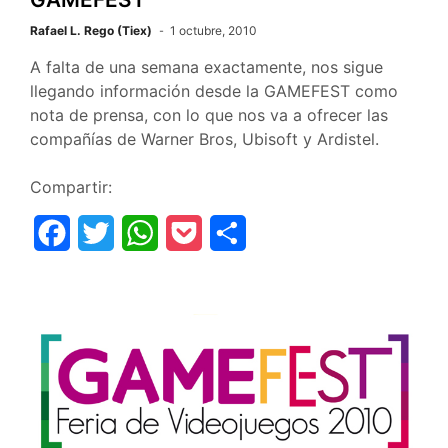
Rafael L. Rego (Tiex)
1 octubre, 2010
A falta de una semana exactamente, nos sigue
llegando información desde la GAMEFEST como
nota de prensa, con lo que nos va a ofrecer las
compañías de Warner Bros, Ubisoft y Ardistel.
Compartir:
F
T
W
P
C
a
w
h
o
o
c
i
a
c
m
e
t
t
k
p
b
t
s
e
a
o
e
A
t
r