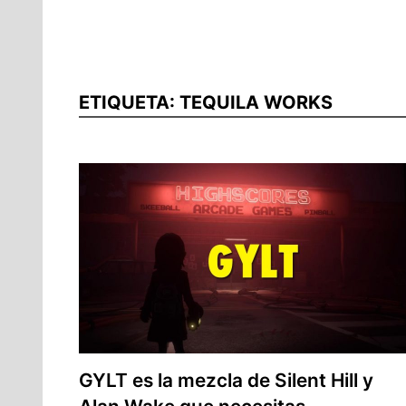
ETIQUETA:
TEQUILA WORKS
GYLT es la mezcla de Silent Hill y