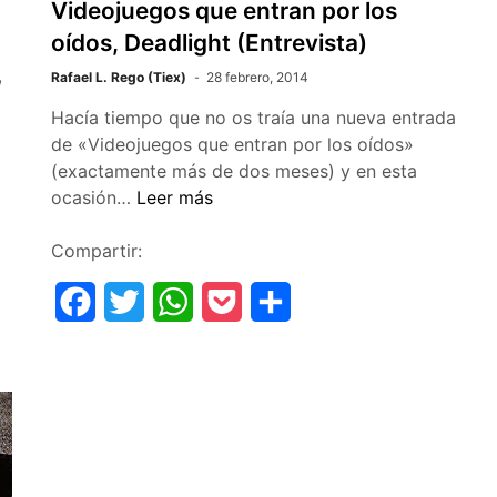
Videojuegos que entran por los
oídos, Deadlight (Entrevista)
,
Rafael L. Rego (Tiex)
28 febrero, 2014
Hacía tiempo que no os traía una nueva entrada
de «Videojuegos que entran por los oídos»
(exactamente más de dos meses) y en esta
Videojuegos
ocasión…
Leer más
que
entran
Compartir:
por
F
T
W
P
C
los
oídos,
a
w
h
o
o
Deadlight
c
i
a
c
m
(Entrevista)
e
t
t
k
p
b
t
s
e
a