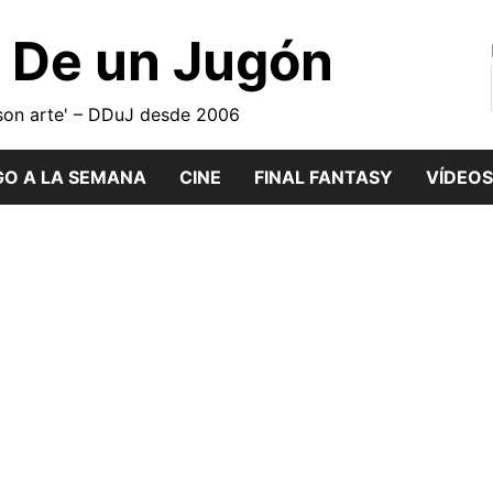
o De un Jugón
son arte' – DDuJ desde 2006
GO A LA SEMANA
CINE
FINAL FANTASY
VÍDEOS