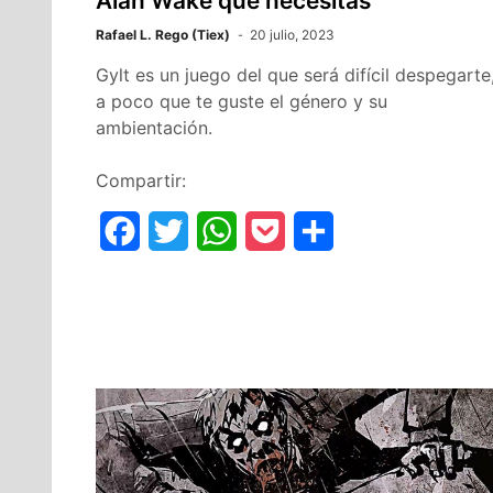
Alan Wake que necesitas
Rafael L. Rego (Tiex)
20 julio, 2023
Gylt es un juego del que será difícil despegarte
a poco que te guste el género y su
ambientación.
Compartir:
F
T
W
P
C
a
w
h
o
o
c
i
a
c
m
e
t
t
k
p
b
t
s
e
a
o
e
A
t
r
o
r
p
t