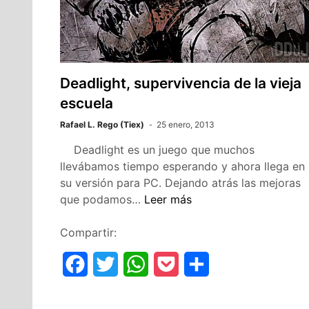
k
p
i
r
Deadlight, supervivencia de la vieja
escuela
Rafael L. Rego (Tiex)
25 enero, 2013
Deadlight es un juego que muchos
llevábamos tiempo esperando y ahora llega en
su versión para PC. Dejando atrás las mejoras
Deadlight,
que podamos…
Leer más
supervivencia
de
Compartir:
la
F
T
W
P
C
vieja
escuela
a
w
h
o
o