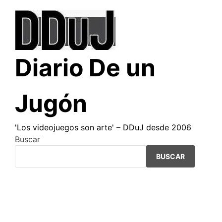
Saltar
al
contenido
Diario De un
Jugón
'Los videojuegos son arte' – DDuJ desde 2006
Buscar
BUSCAR