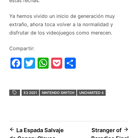
estas fechas.
Ya hemos vivido un inicio de generación muy
extraño, ahora toca volver a la normalidad y
disfrutar de los videojuegos como merecen.
Compartir:
F
T
W
P
C
a
w
h
o
o
c
i
a
c
m
E3 2021
NINTENDO SWITCH
UNCHARTED 4
e
t
t
k
p
b
t
s
e
a
o
e
A
t
r
Navegación
o
r
p
t
La Espada Salvaje
Stranger of