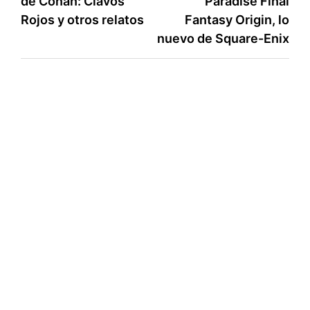
de Conan: Clavos
Paradise Final
de
k
p
i
Rojos y otros relatos
Fantasy Origin, lo
entradas
r
nuevo de Square-Enix