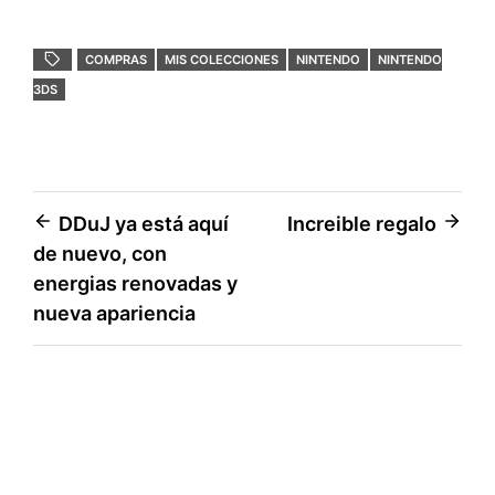
c
i
a
c
m
COMPRAS
MIS COLECCIONES
NINTENDO
NINTENDO
e
t
t
k
p
3DS
b
t
s
e
a
o
e
A
t
r
o
r
p
t
Navegación
DDuJ ya está aquí
Increible regalo
k
p
i
de nuevo, con
de
r
energias renovadas y
entradas
nueva apariencia