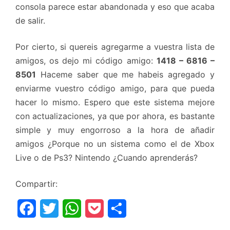
consola parece estar abandonada y eso que acaba
de salir.
Por cierto, si quereis agregarme a vuestra lista de
amigos, os dejo mi código amigo:
1418 – 6816 –
8501
Haceme saber que me habeis agregado y
enviarme vuestro código amigo, para que pueda
hacer lo mismo. Espero que este sistema mejore
con actualizaciones, ya que por ahora, es bastante
simple y muy engorroso a la hora de añadir
amigos ¿Porque no un sistema como el de Xbox
Live o de Ps3? Nintendo ¿Cuando aprenderás?
Compartir:
F
T
W
P
C
a
w
h
o
o