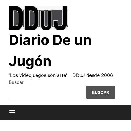
Saltar
al
contenido
Diario De un
Jugón
'Los videojuegos son arte' – DDuJ desde 2006
Buscar
BUSCAR