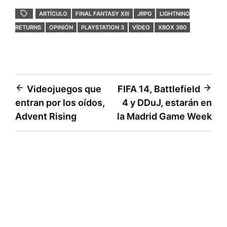
c
i
a
c
m
ARTÍCULO
FINAL FANTASY XIII
JRPG
LIGHTNING
e
t
t
k
p
RETURNS
OPINIÓN
PLAYSTATION 3
VÍDEO
XBOX 360
b
t
s
e
a
o
e
A
t
r
o
r
p
t
Navegación
Videojuegos que
FIFA 14, Battlefield
k
p
i
entran por los oídos,
4 y DDuJ, estarán en
de
r
Advent Rising
la Madrid Game Week
entradas