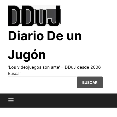
Saltar
al
contenido
Diario De un
Jugón
'Los videojuegos son arte' – DDuJ desde 2006
Buscar
BUSCAR