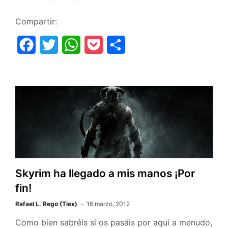
Miyamoto,
r
ganador
Compartir:
del
F
T
W
P
C
Principe
de
a
w
h
o
o
Asturias
c
i
a
c
m
2012
¡¡Por
e
t
t
k
p
fin!!
b
t
s
e
a
o
e
A
t
r
o
r
p
t
Skyrim ha llegado a mis manos ¡Por
k
p
i
fin!
r
Rafael L. Rego (Tiex)
16 marzo, 2012
Como bien sabréis si os pasáis por aquí a menudo,