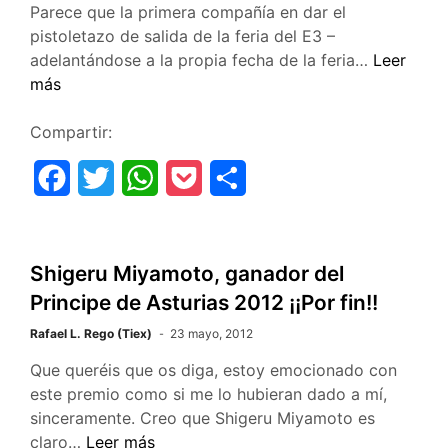
Parece que la primera compañía en dar el
pistoletazo de salida de la feria del E3 –
o
r
p
t
Konami
adelantándose a la propia fecha de la feria…
Leer
k
p
i
inaugura
más
la
r
feria
Compartir:
del
F
T
W
P
C
E3,
con
a
w
h
o
o
su
c
i
a
c
m
conferenc
Shigeru Miyamoto, ganador del
este
e
t
t
k
p
mismo
Principe de Asturias 2012 ¡¡Por fin!!
b
t
s
e
a
viernes
Rafael L. Rego (Tiex)
23 mayo, 2012
o
e
A
t
r
Que queréis que os diga, estoy emocionado con
este premio como si me lo hubieran dado a mí,
o
r
p
t
sinceramente. Creo que Shigeru Miyamoto es
k
p
i
Shigeru
claro…
Leer más