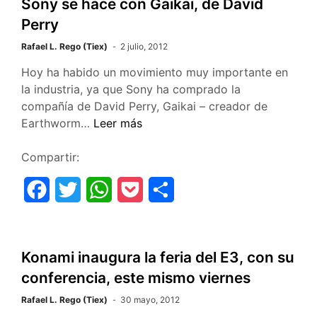
Sony se hace con Gaikai, de David
3?
e
t
t
k
p
–
Perry
b
t
s
e
a
Actualizada
Rafael L. Rego (Tiex)
2 julio, 2012
–
o
e
A
t
r
Hoy ha habido un movimiento muy importante en
la industria, ya que Sony ha comprado la
o
r
p
t
compañía de David Perry, Gaikai – creador de
k
p
i
Sony
Earthworm…
Leer más
se
r
hace
Compartir:
con
F
T
W
P
C
Gaikai,
de
a
w
h
o
o
David
c
i
a
c
m
Perry
Konami inaugura la feria del E3, con su
e
t
t
k
p
conferencia, este mismo viernes
b
t
s
e
a
Rafael L. Rego (Tiex)
30 mayo, 2012
o
e
A
t
r