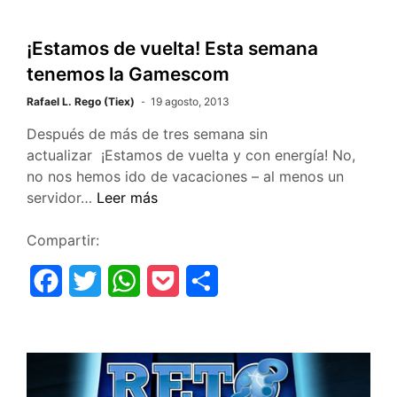
¡Estamos de vuelta! Esta semana
tenemos la Gamescom
Rafael L. Rego (Tiex)
19 agosto, 2013
Después de más de tres semana sin
actualizar ¡Estamos de vuelta y con energía! No,
no nos hemos ido de vacaciones – al menos un
¡Estamos
servidor…
Leer más
de
vuelta!
Compartir:
Esta
F
T
W
P
C
semana
tenemos
a
w
h
o
o
la
c
i
a
c
m
Gamescom
e
t
t
k
p