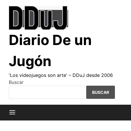
Saltar
al
contenido
Diario De un
Jugón
'Los videojuegos son arte' – DDuJ desde 2006
Buscar
BUSCAR