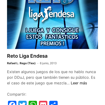
b
t
s
e
a
o
e
A
t
r
o
r
p
t
k
p
i
r
Reto Liga Endesa
Rafael L. Rego (Tiex)
6 junio, 2013
Existen algunos juegos de los que no hablo nunca
por DDuJ, pero que también tienen su público. Es
Reto
el caso de este juego que mezcla…
Leer más
Liga
Endesa
Compartir:
F
T
W
P
C