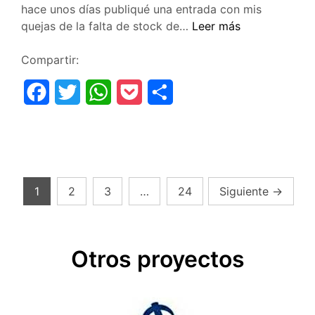
hace unos días publiqué una entrada con mis
Skyrim
quejas de la falta de stock de…
Leer más
ha
llegado
Compartir:
a
F
T
W
P
C
mis
manos
a
w
h
o
o
¡Por
c
i
a
c
m
fin!
e
t
t
k
p
Paginación
1
2
3
…
24
Siguiente
→
b
t
s
e
a
de
o
e
A
t
r
entradas
o
r
p
t
Otros proyectos
k
p
i
r