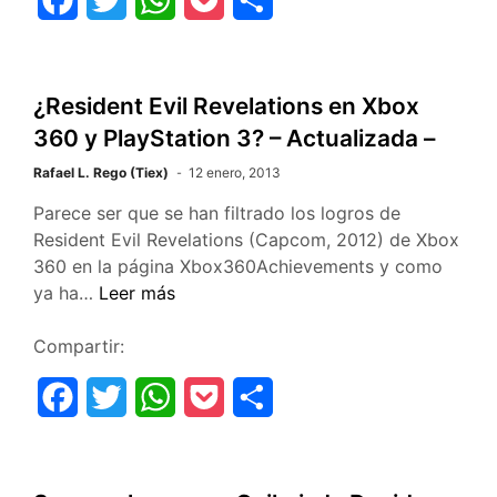
a
w
h
o
o
c
i
a
c
m
¿Resident Evil Revelations en Xbox
e
t
t
k
p
360 y PlayStation 3? – Actualizada –
b
t
s
e
a
Rafael L. Rego (Tiex)
12 enero, 2013
o
e
A
t
r
Parece ser que se han filtrado los logros de
Resident Evil Revelations (Capcom, 2012) de Xbox
o
r
p
t
360 en la página Xbox360Achievements y como
k
p
i
¿Resident
ya ha…
Leer más
Evil
r
Revelations
Compartir:
en
F
T
W
P
C
Xbox
360
a
w
h
o
o
y
c
i
a
c
m
PlayStation