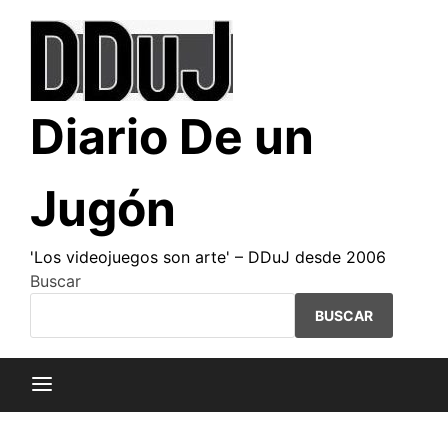
Saltar
al
contenido
Diario De un
Jugón
'Los videojuegos son arte' – DDuJ desde 2006
Buscar
BUSCAR