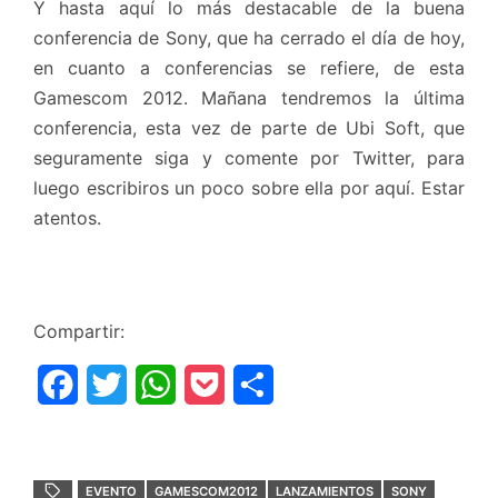
Y hasta aquí lo más destacable de la buena
conferencia de Sony, que ha cerrado el día de hoy,
en cuanto a conferencias se refiere, de esta
Gamescom 2012. Mañana tendremos la última
conferencia, esta vez de parte de Ubi Soft, que
seguramente siga y comente por Twitter, para
luego escribiros un poco sobre ella por aquí. Estar
atentos.
Compartir:
F
T
W
P
C
a
w
h
o
o
c
i
a
c
m
EVENTO
GAMESCOM2012
LANZAMIENTOS
SONY