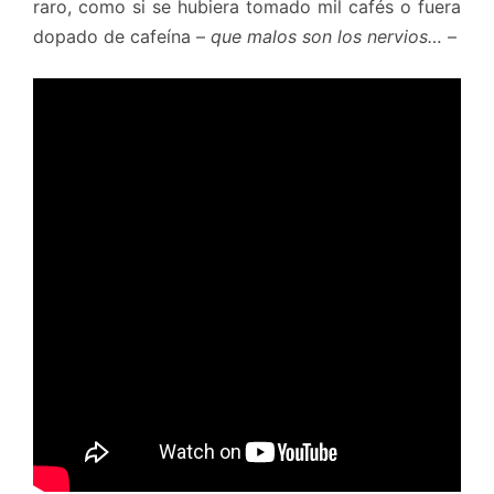
raro, como si se hubiera tomado mil cafés o fuera
dopado de cafeína –
que malos son los nervios…
–