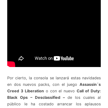
Por cierto, la consola se lanzará estas navidades
en dos nuevos packs, con el juego
Assassin´s
Creed 3 Liberation
o con el nuevo
Call of Duty:
Black Ops – Desclassified –
de los cuales al
público le ha costado arrancar los aplausos