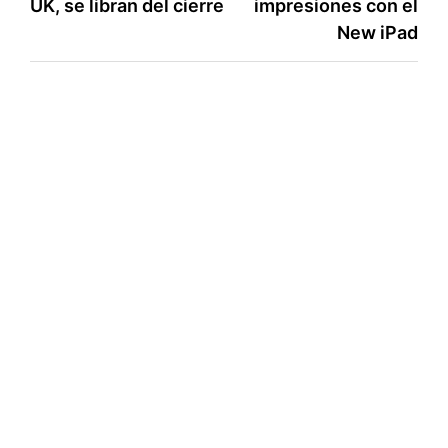
UK, se libran del cierre
impresiones con el
de
r
New iPad
entradas