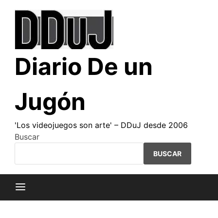
Saltar
al
contenido
Diario De un
Jugón
'Los videojuegos son arte' – DDuJ desde 2006
Buscar
BUSCAR