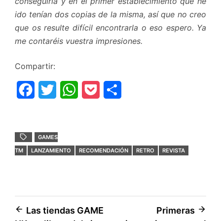
conseguirla y en el primer establecimiento que he
ido tenían dos copias de la misma, así que no creo
que os resulte difícil encontrarla o eso espero. Ya
me contaréis vuestra impresiones.
Compartir:
F
T
W
P
C
a
w
h
o
o
c
i
a
c
m
GAMES
e
t
t
k
p
TM
LANZAMIENTO
RECOMENDACIÓN
RETRO
REVISTA
b
t
s
e
a
o
e
A
t
r
o
r
p
t
Navegación
Las tiendas GAME
Primeras
k
p
i