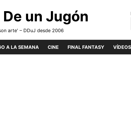
o De un Jugón
son arte' – DDuJ desde 2006
GO A LA SEMANA
CINE
FINAL FANTASY
VÍDEOS