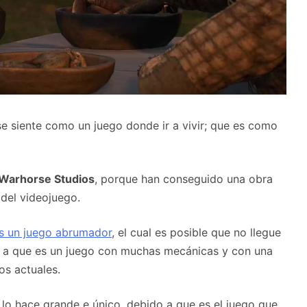
e siente como un juego donde ir a vivir; que es como
Warhorse Studios
, porque han conseguido una obra
del videojuego.
s un juego abrumador
, el cual es posible que no llegue
o a que es un juego con muchas mecánicas y con una
os actuales.
 lo hace grande e único, debido a que es el juego que