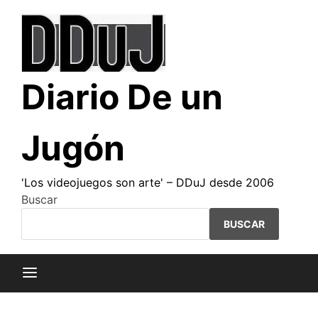
Saltar
al
contenido
Diario De un
Jugón
'Los videojuegos son arte' – DDuJ desde 2006
Buscar
BUSCAR