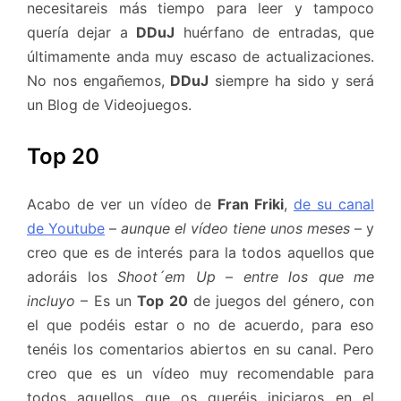
necesitareis más tiempo para leer y tampoco
quería dejar a
DDuJ
huérfano de entradas, que
últimamente anda muy escaso de actualizaciones.
No nos engañemos,
DDuJ
siempre ha sido y será
un Blog de Videojuegos.
Top 20
Acabo de ver un vídeo de
Fran Friki
,
de su canal
de Youtube
–
aunque el vídeo tiene unos meses
– y
creo que es de interés para la todos aquellos que
adoráis los
Shoot´em Up
–
entre los que me
incluyo
– Es un
Top 20
de juegos del género, con
el que podéis estar o no de acuerdo, para eso
tenéis los comentarios abiertos en su canal. Pero
creo que es un vídeo muy recomendable para
todos aquellos que os queréis iniciaros en el