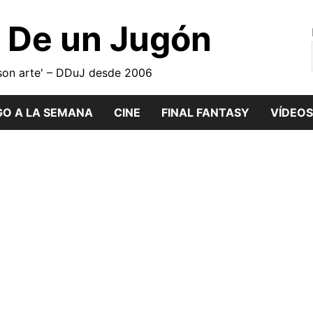
o De un Jugón
son arte' – DDuJ desde 2006
GO A LA SEMANA
CINE
FINAL FANTASY
VÍDEOS