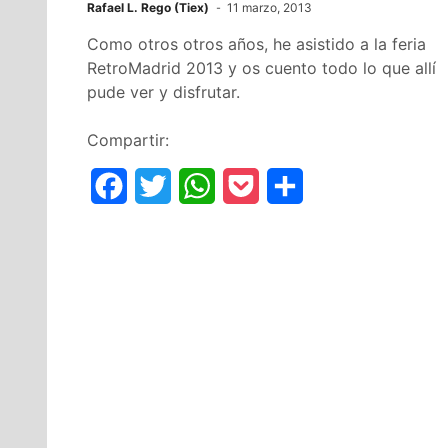
Rafael L. Rego (Tiex)
11 marzo, 2013
Como otros otros años, he asistido a la feria
RetroMadrid 2013 y os cuento todo lo que allí
pude ver y disfrutar.
Compartir:
F
T
W
P
C
a
w
h
o
o
c
i
a
c
m
e
t
t
k
p
b
t
s
e
a
o
e
A
t
r
o
r
p
t
k
p
i