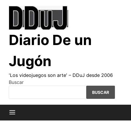
Saltar
al
contenido
Diario De un
Jugón
'Los videojuegos son arte' – DDuJ desde 2006
Buscar
BUSCAR