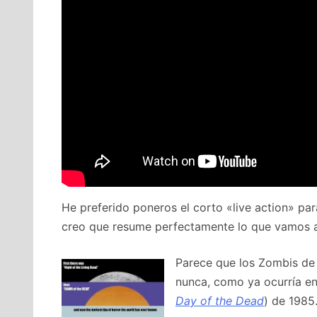
He preferido poneros el corto «live action» pa
creo que resume perfectamente lo que vamos a
Parece que los Zombis d
nunca, como ya ocurría en
Day of the Dead
) de 1985