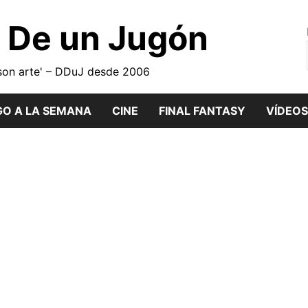
o De un Jugón
son arte' – DDuJ desde 2006
GO A LA SEMANA
CINE
FINAL FANTASY
VÍDEOS