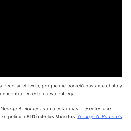
ra decorar el texto, porque me pareció bastante chulo y
 encontrar en esta nueva entrega.
e
George A. Romero
van a estar más presentes que
 su película
El Día de los Muertos
(
George A. Romero’s
.