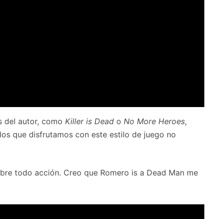
os del autor, como
Killer is Dead
o
No More Heroes
,
 los que disfrutamos con este estilo de juego no
sobre todo acción. Creo que Romero is a Dead Man me