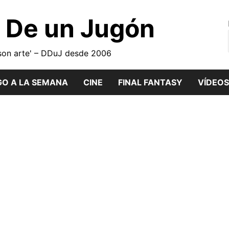
o De un Jugón
son arte' – DDuJ desde 2006
GO A LA SEMANA
CINE
FINAL FANTASY
VÍDEOS