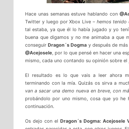
Hace unas semanas estuve hablando con
@Ac
Twitter y luego por Xbox Live –
hemos tenido 
tal estaba, ya que él lo había jugado y yo te
buena que digamos y no me animaba a que me 
conseguir
Dragon´s Dogma
y después de más d
@Acejosele
, por lo que pensé en hacer una es
mismo, cada uno contando su opinión sobre el 
El resultado es lo que vais a leer ahora
terminando con la mía. Quizás os sirva a muc
van a sacar una demo nueva en breve, con má
probándolo por uno mismo, cosa que yo he 
continuación.
Os dejo con el
Dragon´s Dogma: Acejosele 
entradas parecidas a esta, con otros juegos. 