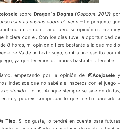
ejosele
sobre
Dragon´s Dogma (
Capcom, 2012
)
por
unas cuantas charlas sobre el juego
– Le pregunte que
nía intención de comprarlo, pero su opinión no era muy
hiciera con el. Con los días tuve la oportunidad de
e 8 horas, mi opinión difiere bastante a la que me dio
pecie de Vs de un texto suyo, contra uno escrito por mi
juego, ya que tenemos opiniones bastante diferentes.
 mismo, empezando por la opinión de
@Acejosele
y
hos indecisos que no sabéis si haceros con el juego –
s contenido
– o no. Aunque siempre se sale de dudas,
hecho y podréis comprobar lo que me ha parecido a
Vs Tiex
. Si os gusta, lo tendré en cuenta para futuras
El texto va acompañado de capturas de pantalla hechas