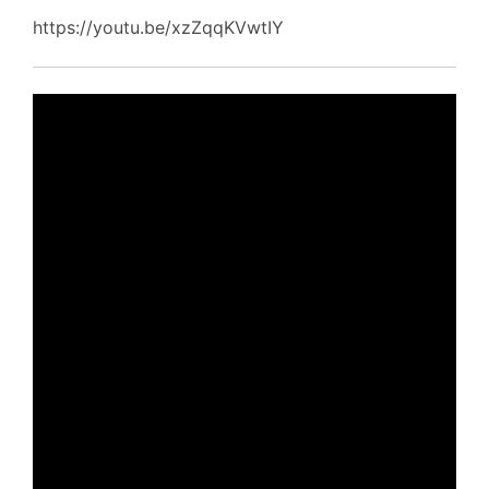
https://youtu.be/xzZqqKVwtIY