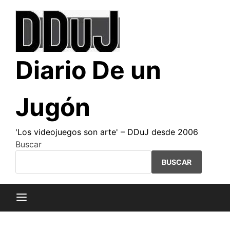
Saltar
al
contenido
Diario De un
Jugón
'Los videojuegos son arte' – DDuJ desde 2006
Buscar
BUSCAR