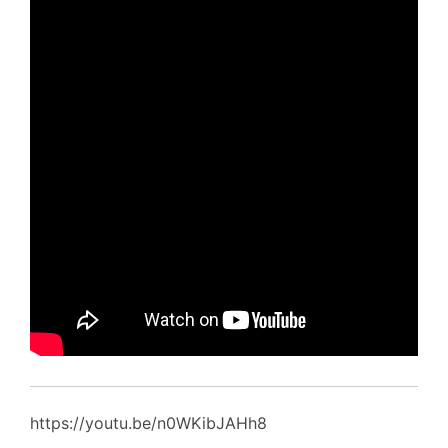
https://youtu.be/n0WKibJAHh8