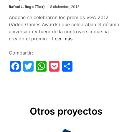
e
t
t
k
p
Rafael L. Rego (Tiex)
8 diciembre, 2012
b
t
s
e
a
Anoche se celebraron los premios VGA 2012
o
e
A
t
r
(Video Games Awards) que celebraban el décimo
aniversario y fuera de la controversia que ha
o
r
p
t
Sorpresas
creado el premio…
Leer más
k
p
i
en
los
Compartir:
r
VGA
F
T
W
P
C
2012
a
w
h
o
o
c
i
a
c
m
e
t
t
k
p
Otros proyectos
b
t
s
e
a
o
e
A
t
r
o
r
p
t