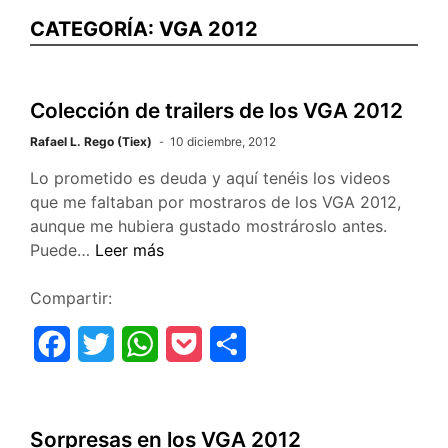
CATEGORÍA:
VGA 2012
Colección de trailers de los VGA 2012
Rafael L. Rego (Tiex)
10 diciembre, 2012
Lo prometido es deuda y aquí tenéis los videos
que me faltaban por mostraros de los VGA 2012,
aunque me hubiera gustado mostrároslo antes.
Colección
Puede…
Leer más
de
trailers
Compartir:
de
F
T
W
P
C
los
VGA
a
w
h
o
o
2012
c
i
a
c
m
Sorpresas en los VGA 2012