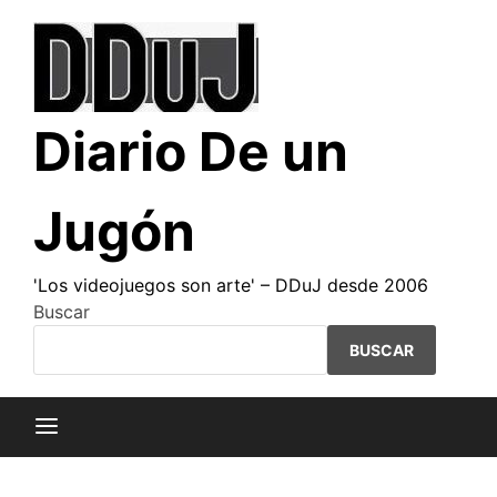
Saltar
al
contenido
Diario De un
Jugón
'Los videojuegos son arte' – DDuJ desde 2006
Buscar
BUSCAR