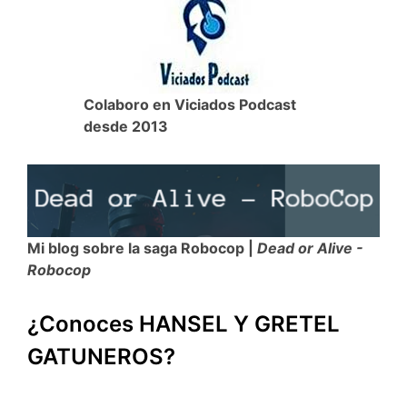
k
p
i
r
Colaboro en Viciados Podcast
desde 2013
Mi blog sobre la saga Robocop |
Dead or Alive -
Robocop
¿Conoces HANSEL Y GRETEL
GATUNEROS?